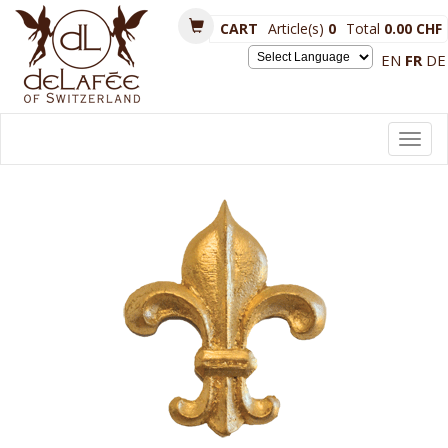
CART
Article(s)
0
Total
0.00 CHF
EN
FR
DE
Powered by
Toggl
navig