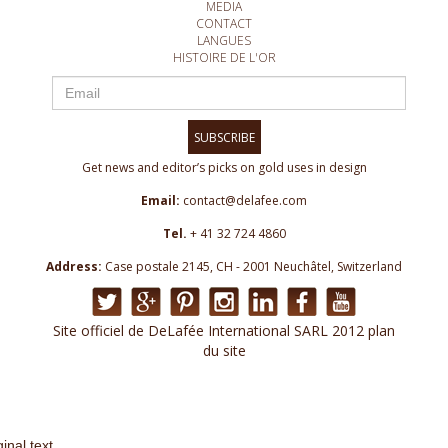
MEDIA
CONTACT
LANGUES
HISTOIRE DE L'OR
SUBSCRIBE
Get news and editor’s picks on gold uses in design
Email:
contact@delafee.com
Tel.
+ 41 32 724 4860
Address:
Case postale 2145, CH - 2001 Neuchâtel, Switzerland
Site officiel de DeLafée International SARL 2012 plan
du site
ginal text