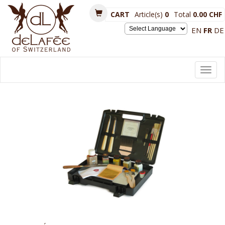
CART
Article(s)
0
Total
0.00 CHF
EN
FR
DE
Powered by
Toggl
navig