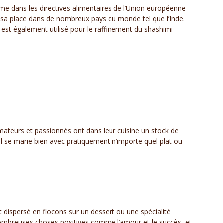
même dans les directives alimentaires de l’Union européenne
 eu sa place dans de nombreux pays du monde tel que l’Inde.
ble est également utilisé pour le raffinement du shashimi
mateurs et passionnés ont dans leur cuisine un stock de
u’il se marie bien avec pratiquement n’importe quel plat ou
t dispersé en flocons sur un dessert ou une spécialité
 nombreuses choses positives comme l’amour et le succès, et