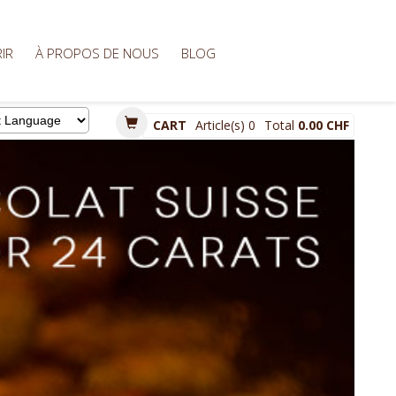
IR
À PROPOS DE NOUS
BLOG
CART
Article(s)
0
Total
0.00 CHF
d by