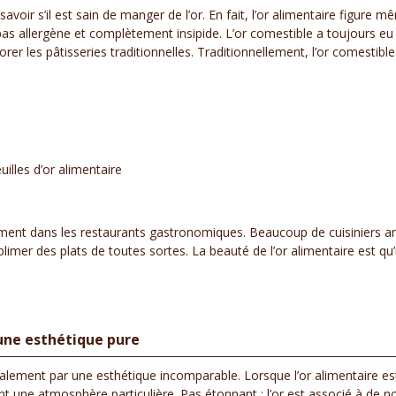
voir s’il est sain de manger de l’or. En fait, l’or alimentaire figure 
est pas allergène et complètement insipide. L’or comestible a toujours
écorer les pâtisseries traditionnelles. Traditionnellement, l’or comesti
illes d’or alimentaire
ulement dans les restaurants gastronomiques. Beaucoup de cuisiniers a
ublimer des plats de toutes sortes. La beauté de l’or alimentaire est q
d’une esthétique pure
également par une esthétique incomparable. Lorsque l’or alimentaire es
nt une atmosphère particulière. Pas étonnant : l’or est associé à de