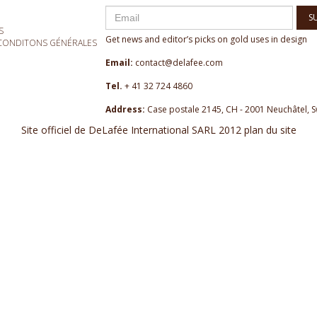
S
S
Get news and editor’s picks on gold uses in design
- CONDITONS GÉNÉRALES
Email:
contact@delafee.com
Tel.
+ 41 32 724 4860
Address:
Case postale 2145, CH - 2001 Neuchâtel, S
Site officiel de DeLafée International SARL 2012 plan du site