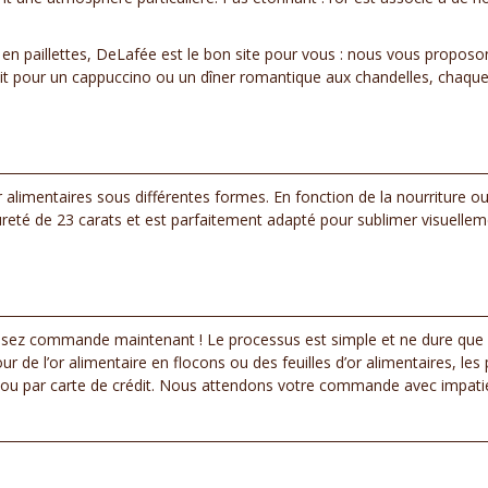
 en paillettes, DeLafée est le bon site pour vous : nous vous proposons
soit pour un cappuccino ou un dîner romantique aux chandelles, chaque
or alimentaires sous différentes formes. En fonction de la nourriture o
ureté de 23 carats et est parfaitement adapté pour sublimer visuelleme
ssez commande maintenant ! Le processus est simple et ne dure que qu
r de l’or alimentaire en flocons ou des feuilles d’or alimentaires, l
re ou par carte de crédit. Nous attendons votre commande avec impati