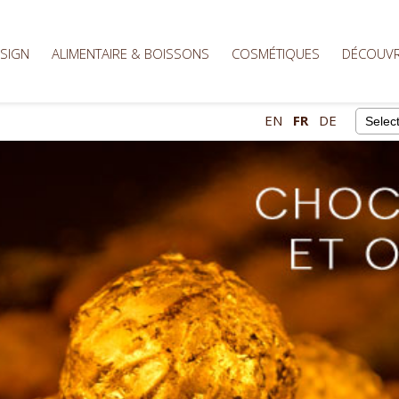
ESIGN
ALIMENTAIRE & BOISSONS
COSMÉTIQUES
DÉCOUVR
EN
FR
DE
Powere