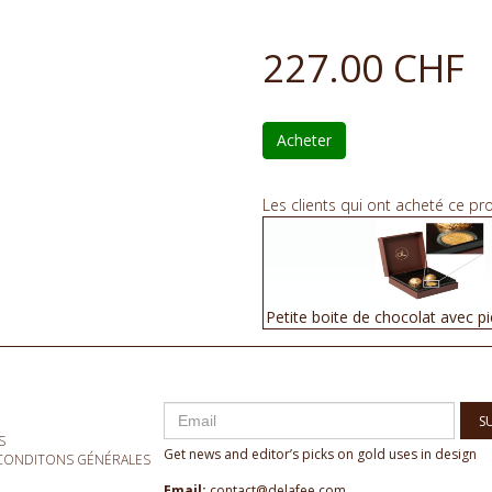
227.00 CHF
Acheter
Les clients qui ont acheté ce pr
Petite boite de chocolat avec pi
S
S
Get news and editor’s picks on gold uses in design
- CONDITONS GÉNÉRALES
Email:
contact@delafee.com