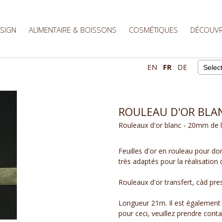
ESIGN
ALIMENTAIRE & BOISSONS
COSMÉTIQUES
DÉCOUVR
EN
FR
DE
Powere
ROULEAU D'OR BLA
Rouleaux d'or blanc - 20mm de l
Feuilles d'or en rouleau pour do
très adaptés pour la réalisatio
Rouleaux d'or transfert, càd pre
Longueur 21m. Il est également
pour ceci, veuillez prendre cont