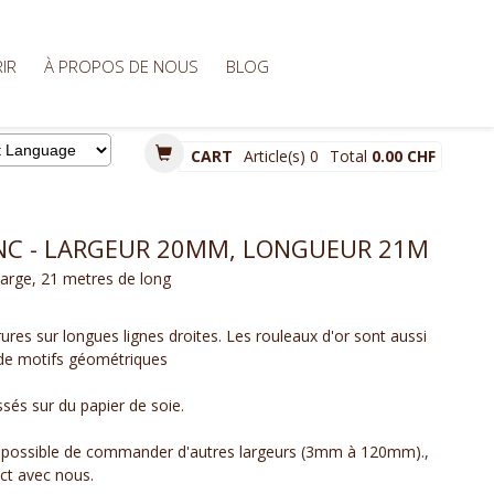
IR
À PROPOS DE NOUS
BLOG
CART
Article(s)
0
Total
0.00 CHF
d by
NC - LARGEUR 20MM, LONGUEUR 21M
arge, 21 metres de long
rures sur longues lignes droites. Les rouleaux d'or sont aussi
n de motifs géométriques
ssés sur du papier de soie.
 possible de commander d'autres largeurs (3mm à 120mm).,
act avec nous.