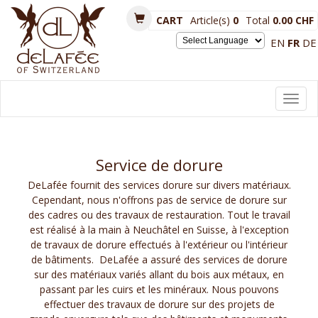
CART
Article(s)
0
Total
0.00 CHF
EN
FR
DE
Powered by
Toggl
navig
Service de dorure
DeLafée
fournit des services
dorure sur
divers matériaux.
Cependant, n
ous n'offrons pas de
service de
dorure sur
des cadres ou des
travaux de restauration.
Tout le travail
est
réalisé à la main
à Neuchâtel en Suisse, à l'exception
de travaux de dorure effectués à l'extérieur ou l'intérieur
de bâtiments
. DeLafée a assuré des services de dorure
sur des matériaux variés allant du bois aux métaux, en
passant par les cuirs et les minéraux. Nous pouvons
effectuer des travaux de dorure sur des projets de