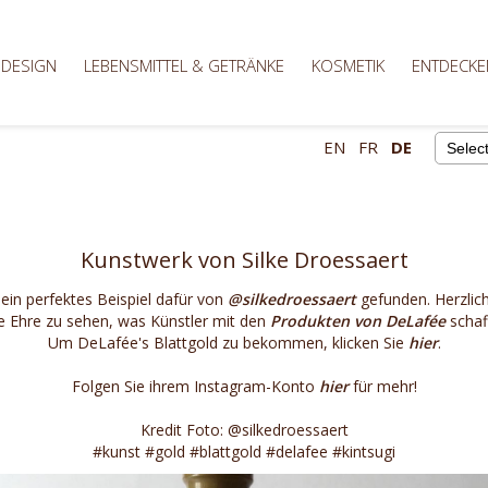
 DESIGN
LEBENSMITTEL & GETRÄNKE
KOSMETIK
ENTDECKE
EN
FR
DE
Powere
Kunstwerk von Silke Droessaert
 ein perfektes Beispiel dafür von
@silkedroessaert
gefunden. Herzlich
e Ehre zu sehen, was Künstler mit den
Produkten von DeLafée
schaf
Um DeLafée's Blattgold zu bekommen, klicken Sie
hier
.
Folgen Sie ihrem Instagram-Konto
hier
für mehr!
Kredit Foto: @silkedroessaert
#kunst #gold #blattgold #delafee #kintsugi