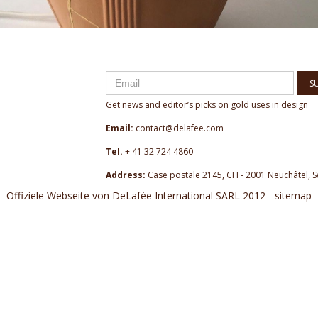
S
Get news and editor’s picks on gold uses in design
Email:
contact@delafee.com
Tel.
+ 41 32 724 4860
Address:
Case postale 2145, CH - 2001 Neuchâtel, S
Offiziele Webseite von DeLafée International SARL 2012 - sitemap