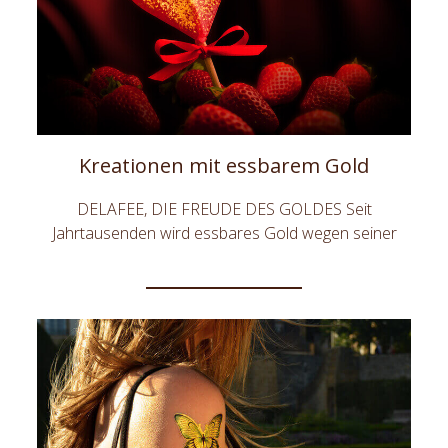
Kreationen mit essbarem Gold
DELAFEE, DIE FREUDE DES GOLDES Seit
Jahrtausenden wird essbares Gold wegen seiner
ästhetischen Qualitäten, seiner festlichen Symbolik
und auch mancherorts wegen seiner angeblich
magischen Eigenschaften in der Gastronomie
verwendet. DeLafée’s Luxus Geschenke umfasst
eine Reihe einzigartiger und hoch qualitativer
Gourmet-Produkte, die mit essbarem Gold dekoriert
sind. DeLafée - Botschafter Ihrer Emotionen.