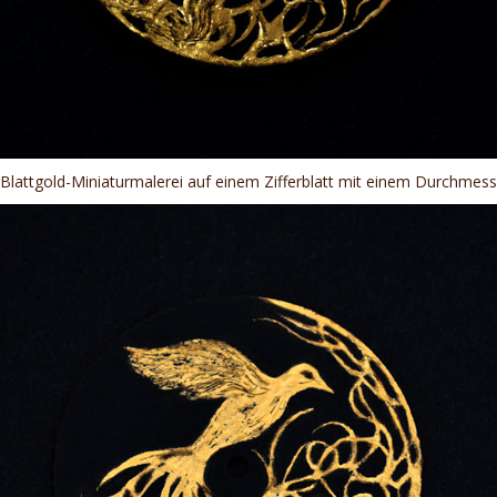
 Blattgold-Miniaturmalerei auf einem Zifferblatt mit einem Durchmes