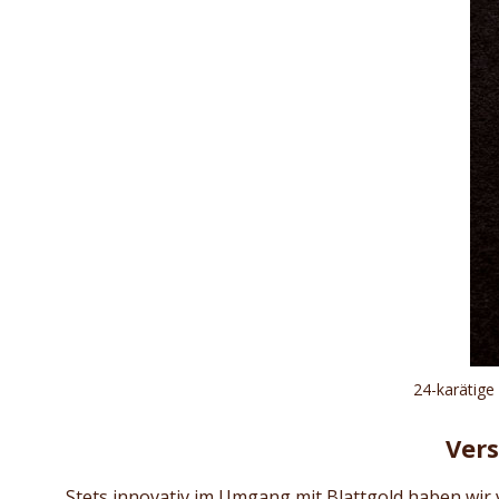
24-karätige
Vers
Stets innovativ im Umgang mit Blattgold haben wir v