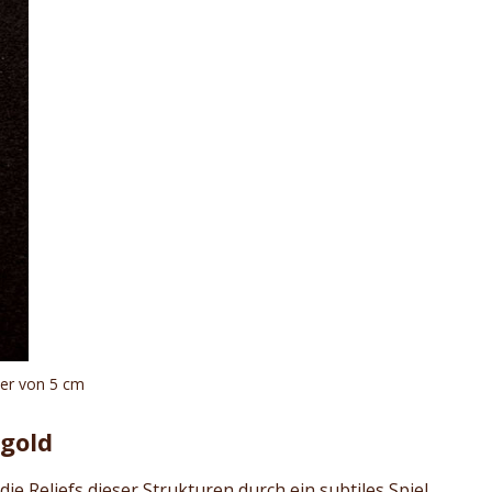
ser von 5 cm
tgold
e Reliefs dieser Strukturen durch ein subtiles Spiel