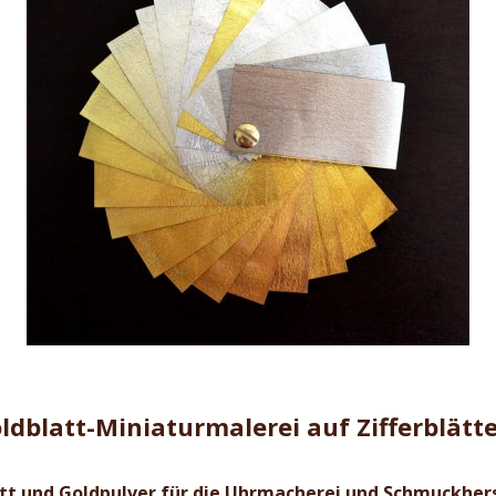
ldblatt-Miniaturmalerei auf Zifferblätt
tt und Goldpulver für die Uhrmacherei und Schmuckher