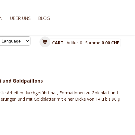
N
ÜBER UNS
BLOG
CART
Artikel
0
Summe
0.00 CHF
d by
i und Goldpaillons
lle Arbeiten durchgeführt hat, Formationen zu Goldblatt und
ierungen und mit Goldblätter mit einer Dicke von 14 μ bis 90 μ