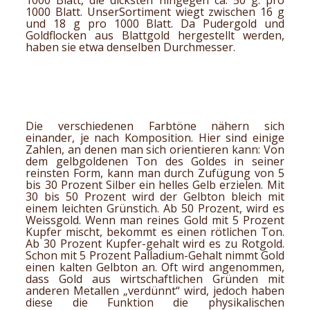
1000 Blatt, die dicksten hingegen ca. 50 g. pro
1000 Blatt. UnserSortiment wiegt zwischen 16 g
und 18 g pro 1000 Blatt. Da
Pudergold
und
Goldflocken
aus Blattgold hergestellt werden,
haben sie etwa denselben Durchmesser.
Die verschiedenen Farbtöne nähern sich
einander, je nach Komposition. Hier sind einige
Zahlen, an denen man sich orientieren kann: Von
dem gelbgoldenen Ton des Goldes in seiner
reinsten Form, kann man durch Zufügung von 5
bis 30 Prozent Silber ein helles Gelb erzielen. Mit
30 bis 50 Prozent wird der Gelbton bleich mit
einem leichten Grünstich. Ab 50 Prozent, wird es
Weissgold. Wenn man reines Gold mit 5 Prozent
Kupfer mischt, bekommt es einen rötlichen Ton.
Ab 30 Prozent Kupfer-gehalt wird es zu Rotgold.
Schon mit 5 Prozent Palladium-Gehalt nimmt Gold
einen kalten Gelbton an. Oft wird angenommen,
dass Gold aus wirtschaftlichen Gründen mit
anderen Metallen „verdünnt“ wird, jedoch haben
diese die Funktion die physikalischen