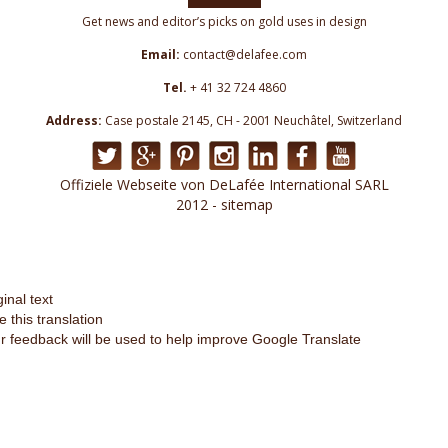
Get news and editor’s picks on gold uses in design
Email:
contact@delafee.com
Tel.
+ 41 32 724 4860
Address:
Case postale 2145, CH - 2001 Neuchâtel, Switzerland
Offiziele Webseite von DeLafée International SARL
2012 - sitemap
ginal text
e this translation
r feedback will be used to help improve Google Translate