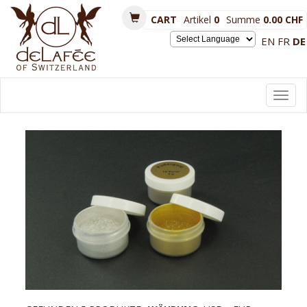
CART
Artikel
0
Summe
0.00 CHF
EN
FR
DE
Powered by
Toggl
navig