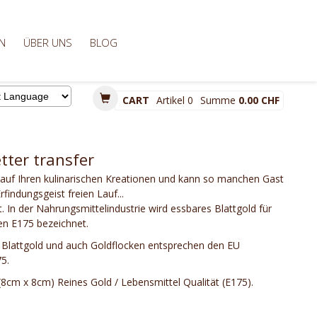
N
ÜBER UNS
BLOG
CART
Artikel
0
Summe
0.00 CHF
d by
tter transfer
 auf Ihren kulinarischen Kreationen und kann so manchen Gast
findungsgeist freien Lauf...
t. In der Nahrungsmittelindustrie wird essbares Blattgold für
n E175 bezeichnet.
Blattgold und auch Goldflocken entsprechen den EU
75.
(8cm x 8cm) Reines Gold / Lebensmittel Qualität (E175).