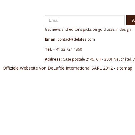
S
Get news and editor’s picks on gold uses in design
Email:
contact@delafee.com
Tel.
+ 41 32 724 4860
Address:
Case postale 2145, CH - 2001 Neuchâtel, S
Offiziele Webseite von DeLafée International SARL 2012 - sitemap