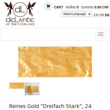
CART
Artikel
0
Summe
0.00 CHF
EN
FR
DE
Powered by
Toggl
navig
Reines Gold "Dreifach Stark", 24