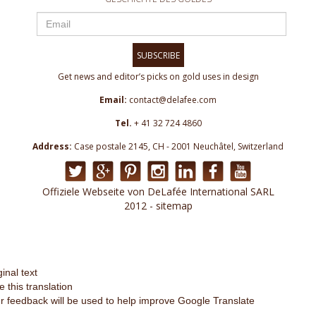
SUBSCRIBE
Get news and editor’s picks on gold uses in design
Email:
contact@delafee.com
Tel.
+ 41 32 724 4860
Address:
Case postale 2145, CH - 2001 Neuchâtel, Switzerland
Offiziele Webseite von DeLafée International SARL
2012 - sitemap
ginal text
e this translation
r feedback will be used to help improve Google Translate