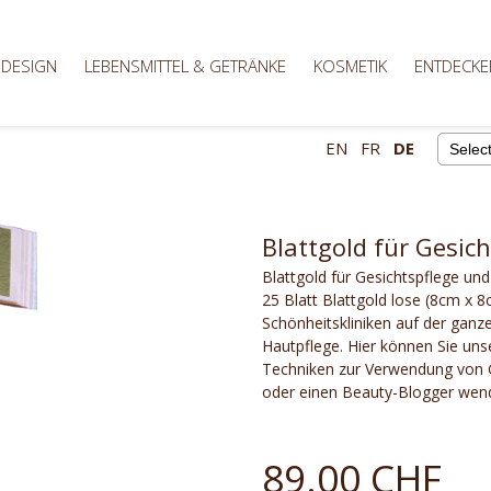
 DESIGN
LEBENSMITTEL & GETRÄNKE
KOSMETIK
ENTDECKE
EN
FR
DE
Powere
Blattgold für Gesic
Blattgold für Gesichtspflege un
25 Blatt Blattgold lose (8cm x 8
Schönheitskliniken auf der ganz
Hautpflege. Hier können Sie unse
Techniken zur Verwendung von Go
oder einen Beauty-Blogger wend
89.00 CHF