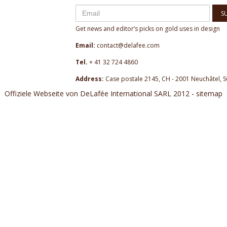
S
Get news and editor’s picks on gold uses in design
Email:
contact@delafee.com
Tel.
+ 41 32 724 4860
Address:
Case postale 2145, CH - 2001 Neuchâtel, S
Offiziele Webseite von DeLafée International SARL 2012 - sitemap