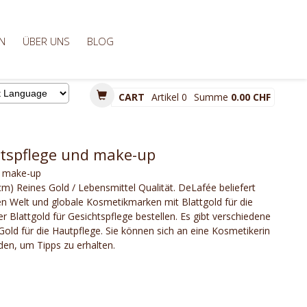
N
ÜBER UNS
BLOG
CART
Artikel
0
Summe
0.00 CHF
d by
htspflege und make-up
d make-up
cm) Reines Gold / Lebensmittel Qualität. DeLafée beliefert
en Welt und globale Kosmetikmarken mit Blattgold für die
r Blattgold für Gesichtspflege bestellen. Es gibt verschiedene
ld für die Hautpflege. Sie können sich an eine Kosmetikerin
en, um Tipps zu erhalten.