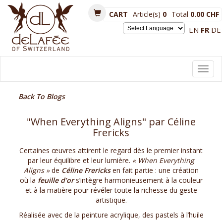
CART
Article(s)
0
Total
0.00 CHF
EN
FR
DE
Powered by
Toggl
navig
Back To Blogs
"When Everything Aligns" par Céline
Frericks
Certaines œuvres attirent le regard dès le premier instant
par leur équilibre et leur lumière.
« When Everything
Aligns »
de
Céline Frericks
en fait partie : une création
où la
feuille d’or
s’intègre harmonieusement à la couleur
et à la matière pour révéler toute la richesse du geste
artistique.
Réalisée avec de la peinture acrylique, des pastels à l’huile