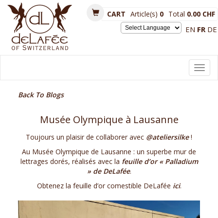
CART
Article(s)
0
Total
0.00 CHF
EN
FR
DE
Powered by
Toggl
navig
Back To Blogs
Musée Olympique à Lausanne
Toujours un plaisir de collaborer avec
@ateliersilke
!
Au Musée Olympique de Lausanne : un superbe mur de
lettrages dorés, réalisés avec la
feuille d’or « Palladium
» de DeLafée
.
Obtenez la feuille d’or comestible DeLafée
ici
.