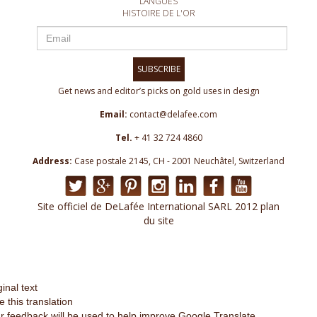
LANGUES
HISTOIRE DE L'OR
SUBSCRIBE
Get news and editor’s picks on gold uses in design
Email:
contact@delafee.com
Tel.
+ 41 32 724 4860
Address:
Case postale 2145, CH - 2001 Neuchâtel, Switzerland
Site officiel de DeLafée International SARL 2012 plan
du site
ginal text
e this translation
r feedback will be used to help improve Google Translate