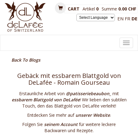
CART
Artikel
0
Summe
0.00 CHF
EN
FR
DE
Powered by
Toggl
navig
Back To Blogs
Gebäck mit essbarem Blattgold von
DeLafée - Romain Gourseau
Erstaunliche Arbeit von
@patisseriebeaubon_
mit
essbarem Blattgold von DeLafée
! Wir lieben den subtilen
Touch, den das Blattgold von DeLafée verleiht!
Entdecken Sie mehr auf
unserer Website
.
Folgen Sie
seinem Account
für weitere leckere
Backwaren und Rezepte.