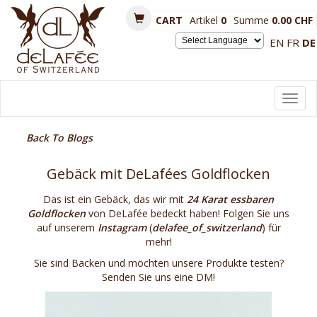
CART
Artikel
0
Summe
0.00 CHF
EN
FR
DE
Powered by
Toggl
navig
Back To Blogs
Gebäck mit DeLafées Goldflocken
Das ist ein Gebäck, das wir mit
24 Karat essbaren
Goldflocken
von DeLafée bedeckt haben! Folgen Sie uns
auf unserem
Instagram
(
delafee_of_switzerland
) für
mehr!
Sie sind Backen und möchten unsere Produkte testen?
Senden Sie uns eine DM!