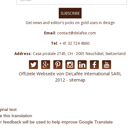
SUBSCRIBE
Get news and editor’s picks on gold uses in design
Email:
contact@delafee.com
Tel.
+ 41 32 724 4860
Address:
Case postale 2145, CH - 2001 Neuchâtel, Switzerland
Offiziele Webseite von DeLafée International SARL
2012 - sitemap
ginal text
e this translation
r feedback will be used to help improve Google Translate