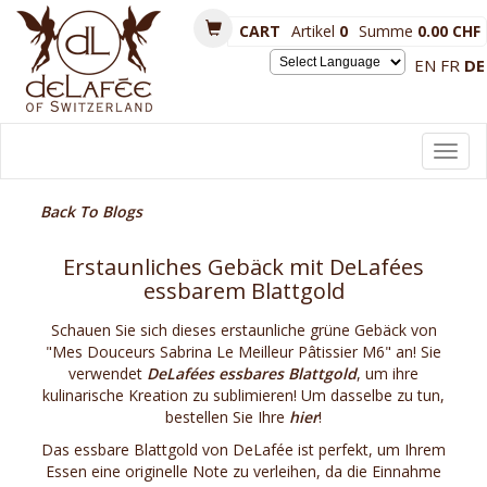
CART
Artikel
0
Summe
0.00 CHF
EN
FR
DE
Powered by
Toggl
navig
Back To Blogs
Erstaunliches Gebäck mit DeLafées
essbarem Blattgold
Schauen Sie sich dieses erstaunliche grüne Gebäck von
"Mes Douceurs Sabrina Le Meilleur Pâtissier M6" an! Sie
verwendet
DeLafées essbares Blattgold
, um ihre
kulinarische Kreation zu sublimieren! Um dasselbe zu tun,
bestellen Sie Ihre
hier
!
Das essbare Blattgold von DeLafée ist perfekt, um Ihrem
Essen eine originelle Note zu verleihen, da die Einnahme