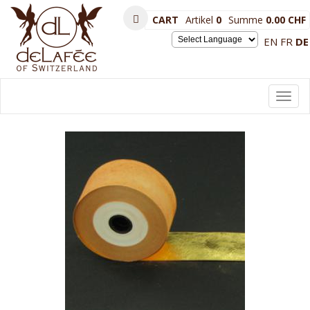
CART
Artikel
0
Summe
0.00 CHF
EN
FR
DE
Powered by
Toggl
navig