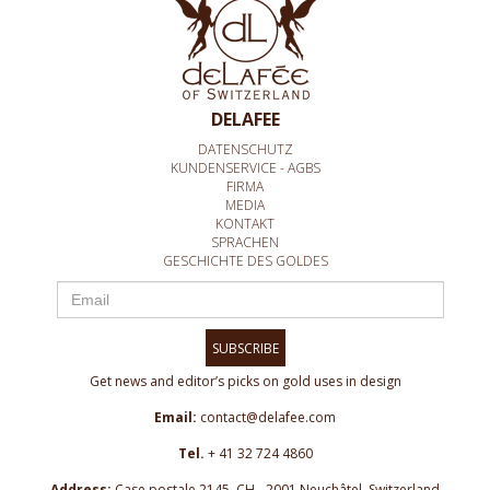
DELAFEE
DATENSCHUTZ
KUNDENSERVICE - AGBS
FIRMA
MEDIA
KONTAKT
SPRACHEN
GESCHICHTE DES GOLDES
SUBSCRIBE
Get news and editor’s picks on gold uses in design
Email:
contact@delafee.com
Tel.
+ 41 32 724 4860
Address:
Case postale 2145, CH - 2001 Neuchâtel, Switzerland