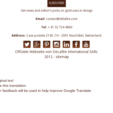
SUBSCRIBE
Get news and editor’s picks on gold uses in design
Email:
contact@delafee.com
Tel.
+ 41 32 724 4860
Address:
Case postale 2145, CH - 2001 Neuchâtel, Switzerland
Offiziele Webseite von DeLafée International SARL
2012 - sitemap
ginal text
e this translation
r feedback will be used to help improve Google Translate